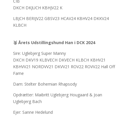
CIB
DKCH DKJUCH KBHJV22 K
LBJCH BERIJV22 GBSV23 HCAV24 KBHV24 DKKV24
KLBCH
🥈
Årets Udstillingshund Han i DCK 2024
Sire: Uglebjerg Super Manny
DKCH DKV19 KLBVECH DKVECH KLBCH KBHV21
KBHVV21 NORDVV21 DKVV21 ROV22 ROVV22 Hall Off
Fame
Dam: Stelter Bohemian Rhapsody
Opdrætter: Maibritt Uglebjerg Hougaard & Joan
Uglebjerg Bach
Ejer: Sanne Hedelund