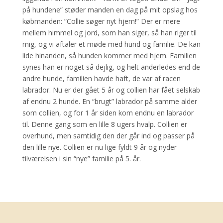
på hundene” støder manden en dag på mit opslag hos
købmanden: ”Collie søger nyt hjem!” Der er mere
mellem himmel og jord, som han siger, så han riger til
mig, og vi aftaler et møde med hund og familie. De kan
lide hinanden, så hunden kommer med hjem. Familien
synes han er noget så dejlig, og helt anderledes end de
andre hunde, familien havde haft, de var af racen
labrador. Nu er der gået 5 år og collien har fået selskab
af endnu 2 hunde. En “brugt” labrador på samme alder
som collien, og for 1 år siden kom endnu en labrador
til. Denne gang som en lille 8 ugers hvalp. Collien er
overhund, men samtidig den der går ind og passer på
den lille nye. Collien er nu lige fyldt 9 år og nyder
tilværelsen i sin “nye” familie på 5. år.