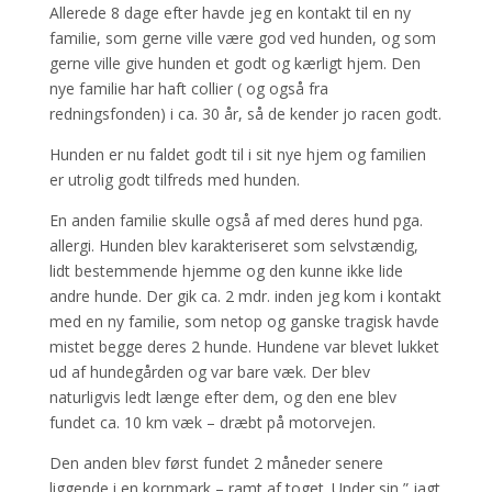
Allerede 8 dage efter havde jeg en kontakt til en ny
familie, som gerne ville være god ved hunden, og som
gerne ville give hunden et godt og kærligt hjem. Den
nye familie har haft collier ( og også fra
redningsfonden) i ca. 30 år, så de kender jo racen godt.
Hunden er nu faldet godt til i sit nye hjem og familien
er utrolig godt tilfreds med hunden.
En anden familie skulle også af med deres hund pga.
allergi. Hunden blev karakteriseret som selvstændig,
lidt bestemmende hjemme og den kunne ikke lide
andre hunde. Der gik ca. 2 mdr. inden jeg kom i kontakt
med en ny familie, som netop og ganske tragisk havde
mistet begge deres 2 hunde. Hundene var blevet lukket
ud af hundegården og var bare væk. Der blev
naturligvis ledt længe efter dem, og den ene blev
fundet ca. 10 km væk – dræbt på motorvejen.
Den anden blev først fundet 2 måneder senere
liggende i en kornmark – ramt af toget. Under sin ” jagt