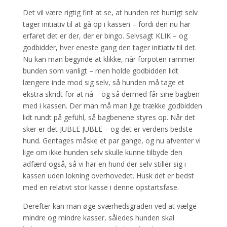
Det vil være rigtig fint at se, at hunden ret hurtigt selv
tager initiativ til at gå op i kassen – fordi den nu har
erfaret det er der, der er bingo. Selvsagt KLIK – og
godbidder, hver eneste gang den tager initiativ til det.
Nu kan man begynde at klikke, når forpoten rammer
bunden som vanligt – men holde godbidden lidt
længere inde mod sig selv, så hunden må tage et
ekstra skridt for at nå – og så dermed får sine bagben
med i kassen. Der man må man lige trække godbidden
lidt rundt på gefühl, så bagbenene styres op. Når det
sker er det JUBLE JUBLE – og det er verdens bedste
hund. Gentages måske et par gange, og nu afventer vi
lige om ikke hunden selv skulle kunne tilbyde den
adfærd også, så vi har en hund der selv stiller sig i
kassen uden lokning overhovedet. Husk det er bedst
med en relativt stor kasse i denne opstartsfase.
Derefter kan man øge sværhedsgraden ved at vælge
mindre og mindre kasser, således hunden skal