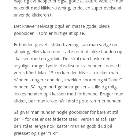
høje og evt flapper er også gode at skære væk. Er man
bekendt med klikker-træning, er det en super øvelse at
anvende klikkeren til.
Det kræver selvsagt også en masse gode, bløde
godbidder – som er hurtige at spise.
Er hunden garvet i klikkertræning, kan man vælge ren
shaping, ellers kan man starte med at lokke hunden op
i kassen med en godbid. Der skal man huske den
usynlige, meget tynde elastiksnor fra hundens næse til
vores hånd. Max. 15 cm kan den blive – trækker man
hånden længere end det, knækker snoren og vi ”taber”
hunden. Så ingen hurtige bevægelser – stille og roligt
lokkes hunden op i kassen med forbenene. Bruger man
klikker, bør man klikke når første pote rammer bunden.
Så giver man hunden nogle godbidder for bare at stå
der – for det er det fedeste sted i verden at stå! Har
den stået længe nok, kaster man en godbid ud på
græsset og siger ”FRI”.