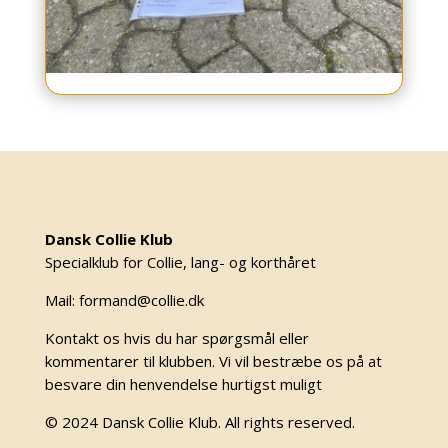
Resultatsiden er opdateret med nyt IBGH1
resultat
IBGH1 Star Hatch Circle Of Life - Zarina
Fører: Lone Sørensen Opdrætter: Lise-
Lotte Häger 30/11-24, Boxerklubben Gr.
Årslev Dommer: Erik Arends Point: 80
Dansk Collie Klub
Prædikatet: GODIBGH1 BPB BH TKN(US)
Specialklub for Collie, lang- og korthåret
TKI(US) TKA(US) Lapinette´s Jazzanova
(Derfel) Fører: Lone SørensenOpdrætter:...
Mail: formand@collie.dk
LÆS MERE
Kontakt os hvis du har spørgsmål eller
kommentarer til klubben. Vi vil bestræbe os på at
besvare din henvendelse hurtigst muligt
© 2024 Dansk Collie Klub. All rights reserved.